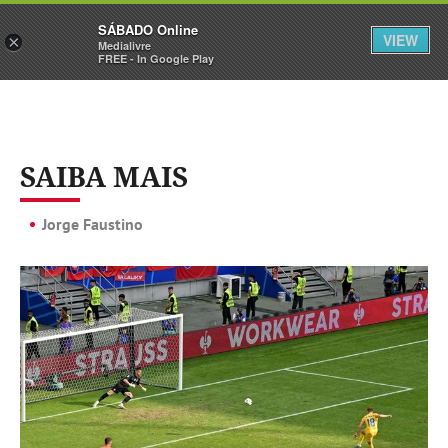
Sábado
SÁBADO Online
Assine
Iniciar Sessão
VIEW
×
Medialivre
FREE - In Google Play
SAIBA MAIS
Jorge Faustino