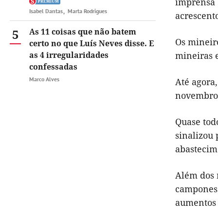
imprensa 
Isabel Dantas
Marta Rodrigues
acrescent
5
As 11 coisas que não batem
Os mineir
certo no que Luís Neves disse. E
as 4 irregularidades
mineiras 
confessadas
Marco Alves
Até agora,
novembro
Quase todo
sinalizou
abastecim
Além dos 
camponese
aumentos s