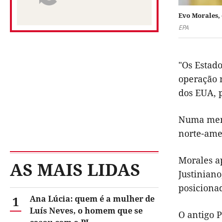
Evo Morales, 
EPA
"Os Estad
operação 
dos EUA, 
Numa mens
norte-ame
Morales ap
AS MAIS LIDAS
Justiniano
posiciona
1
Ana Lúcia: quem é a mulher de
Luís Neves, o homem que se
O antigo 