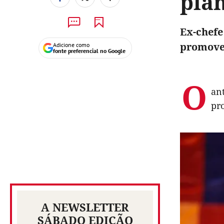
plan
Ex-chefe
promove
Adicione como
fonte preferencial no Google
O
an
pro
A NEWSLETTER
SÁBADO EDIÇÃO