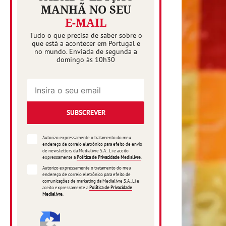
MANHÃ NO SEU
E-MAIL
Tudo o que precisa de saber sobre o
que está a acontecer em Portugal e
no mundo. Enviada de segunda a
domingo às 10h30
SUBSCREVER
Autorizo expressamente o tratamento do meu
endereço de correio eletrónico para efeito de envio
de newsletters da Medialivre S.A.. Li e aceito
expressamente a
Política de Privacidade Medialivre
.
Autorizo expressamente o tratamento do meu
endereço de correio eletrónico para efeito de
comunicações de marketing da Medialivre S.A..Li e
aceito expressamente a
Política de Privacidade
Medialivre
.