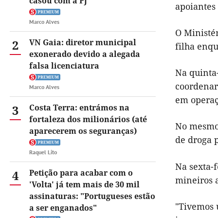
casou com a PJ
apoiantes
Marco Alves
O Ministé
2
VN Gaia: diretor municipal
filha enqu
exonerado devido a alegada
falsa licenciatura
Na quinta-
coordenar
Marco Alves
em operaç
3
Costa Terra: entrámos na
fortaleza dos milionários (até
No mesmo d
aparecerem os seguranças)
de droga p
Raquel Lito
Na sexta-
4
Petição para acabar com o
mineiros a
'Volta' já tem mais de 30 mil
assinaturas: "Portugueses estão
"Tivemos 
a ser enganados"