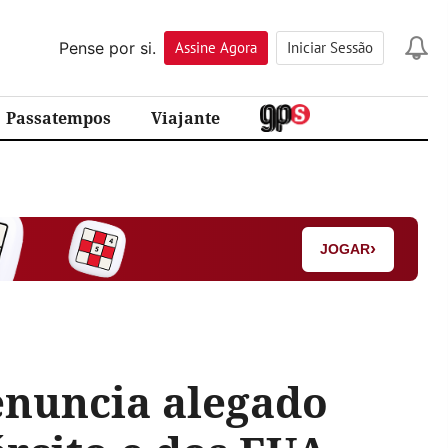
Pense por si.
Assine
Agora
Iniciar Sessão
Passatempos
Viajante
›
JOGAR
denuncia alegado