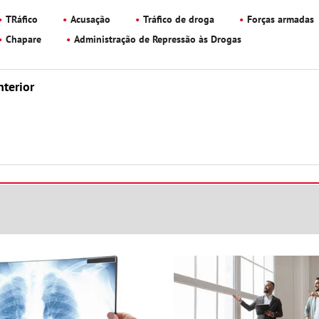
TRáfico
Acusação
Tráfico de droga
Forças armadas
Chapare
Administração de Repressão às Drogas
nterior