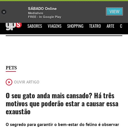
Sábado
SÁBADO Online
Assine
Iniciar Sessão
VIEW
×
Medialivre
FREE - In Google Play
GPS
SABORES
VIAGENS
SHOPPING
TEATRO
ARTE
CIN
PETS
OUVIR ARTIGO
O seu gato anda mais cansado? Há três
motivos que poderão estar a causar essa
exaustão
O segredo para garantir o bem-estar do felino é observar