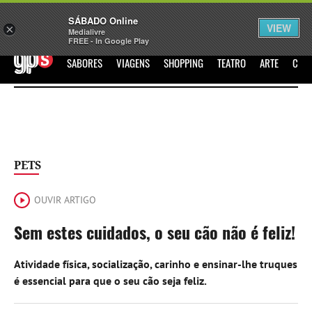
Sábado
SÁBADO Online
Assine
Iniciar Sessão
VIEW
×
Medialivre
FREE - In Google Play
GPS
SABORES
VIAGENS
SHOPPING
TEATRO
ARTE
CIN
PETS
OUVIR ARTIGO
Sem estes cuidados, o seu cão não é feliz!
Atividade física, socialização, carinho e ensinar-lhe truques
é essencial para que o seu cão seja feliz.