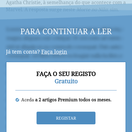
Agatha Christie, à semelhança do que acontece com a
Marvel. A resposta surge neste
Morte no Nilo
: sim.
PARA CONTINUAR A LER
Já tem conta?
Faça login
FAÇA O SEU REGISTO
Gratuito
Aceda
a 2 artigos Premium todos os meses.
REGISTAR