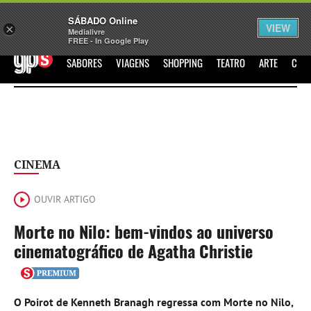
Sábado
SÁBADO Online
Assine
Iniciar Sessão
VIEW
×
Medialivre
FREE - In Google Play
GPS
SABORES
VIAGENS
SHOPPING
TEATRO
ARTE
CIN
CINEMA
OUVIR ARTIGO
Morte no Nilo: bem-vindos ao universo
cinematográfico de Agatha Christie
O Poirot de Kenneth Branagh regressa com Morte no Nilo,