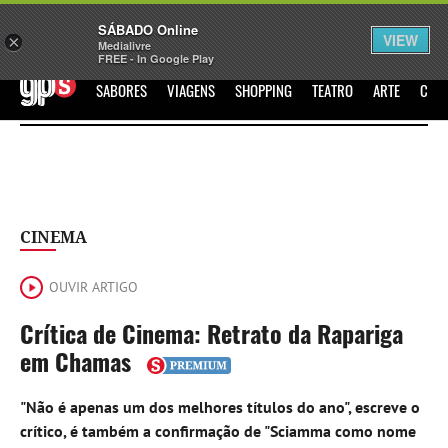
Sábado
SÁBADO Online
Assine
Iniciar Sessão
VIEW
×
Medialivre
FREE - In Google Play
GPS
SABORES
VIAGENS
SHOPPING
TEATRO
ARTE
CIN
CINEMA
OUVIR ARTIGO
Crítica de Cinema: Retrato da Rapariga
em Chamas
"Não é apenas um dos melhores títulos do ano", escreve o
crítico, é também a confirmação de "Sciamma como nome