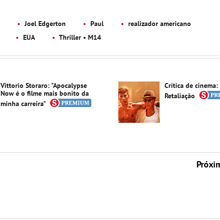
Joel Edgerton
Paul
realizador americano
EUA
Thriller • M14
Vittorio Storaro: "Apocalypse
Crítica de cinema:
Now é o filme mais bonito da
Retaliação
minha carreira"
Próxi