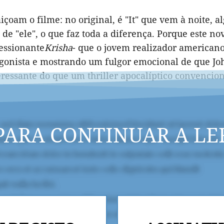
içoam o filme: no original, é "It" que vem à noite, a
de "ele", o que faz toda a diferença. Porque este no
essionante
Krisha
- que o jovem realizador american
tagonista e mostrando um fulgor emocional de que Jo
teressante do que um thriller apocalíptico convencio
PARA CONTINUAR A LE