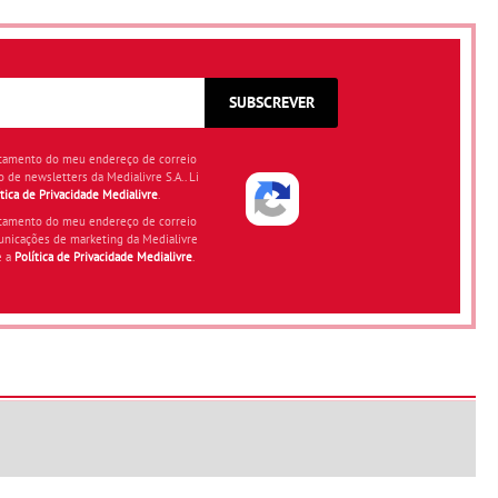
SUBSCREVER
atamento do meu endereço de correio
o de newsletters da Medialivre S.A.. Li
ítica de Privacidade Medialivre
.
atamento do meu endereço de correio
unicações de marketing da Medialivre
e a
Política de Privacidade Medialivre
.