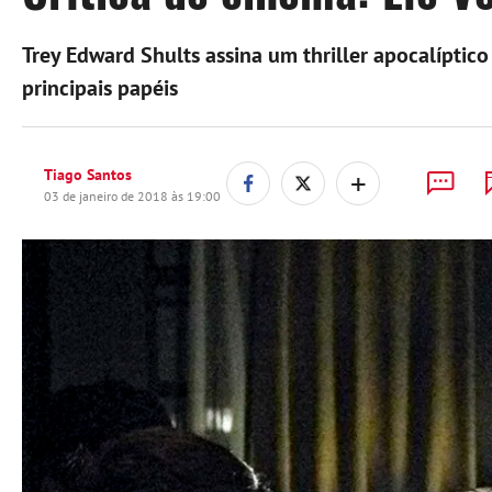
Trey Edward Shults assina um thriller apocalíptic
principais papéis
+
Tiago Santos
03 de janeiro de 2018 às 19:00