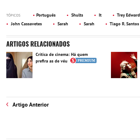
Português
Shults
It
Trey Edward
TÓPICOS
John Cassavetes
Sarah
Sarah
Tiago R. Santos
ARTIGOS RELACIONADOS
Crítica de cinema: Há quem
prefira as de véu
Artigo Anterior