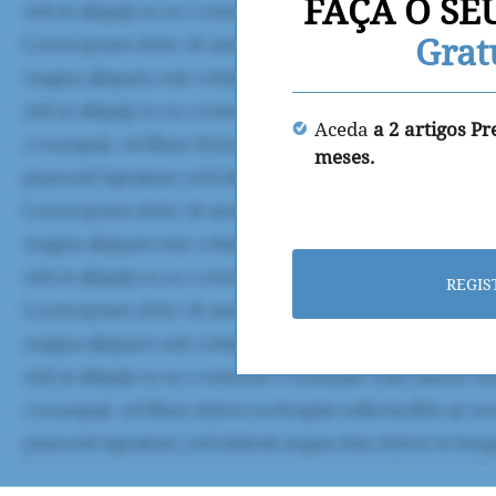
FAÇA O SE
Grat
Aceda
a 2 artigos P
meses.
REGIS