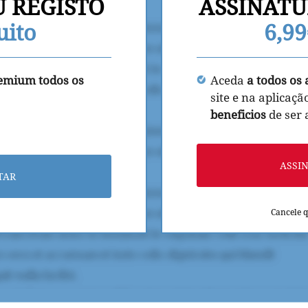
U REGISTO
ASSINATU
uito
6,9
remium todos os
Aceda
a todos os 
site e na aplicaçã
beneficios
de ser
ASSI
TAR
Cancele 