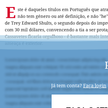
E
ste é daqueles títulos em Português que atra
não tem género ou até definição, e não "he" 
de Trey Edward Shults, o segundo depois do impr
com 30 mil dólares, convencendo a tia a ser pro
Cassavetes ficaria orgulhoso - é bastante mais in
ameaça é exterior.
Já tem conta?
Faça login