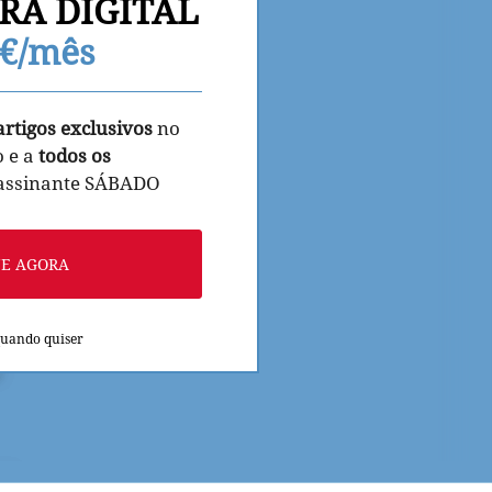
RA DIGITAL
9€/mês
artigos exclusivos
no
o e a
todos os
 assinante SÁBADO
NE AGORA
quando quiser