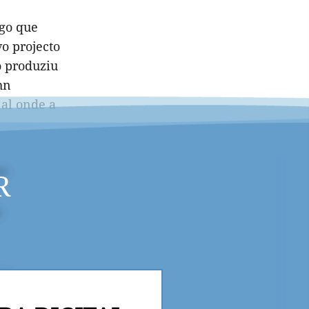
lgo que
vo projecto
o produziu
hn
nal onde a
R