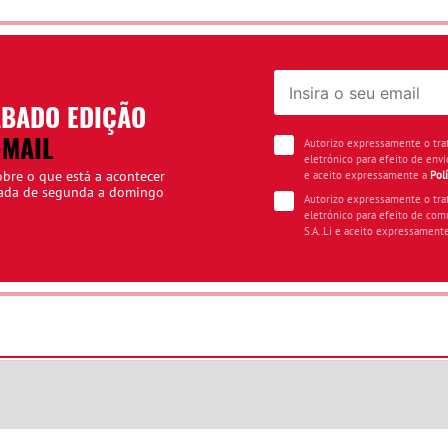
ÁBADO EDIÇÃO
-MAIL
Autorizo expressamente o tr
eletrónico para efeito de envi
obre o que está a acontecer
e aceito expressamente a
Pol
iada de segunda a domingo
Autorizo expressamente o tr
eletrónico para efeito de com
S.A..Li e aceito expressament