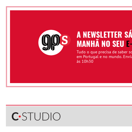
A NEWSLETTER S
MANHÃ NO SEU
E
Tudo o que precisa de saber s
em Portugal e no mundo. Env
às 10h30