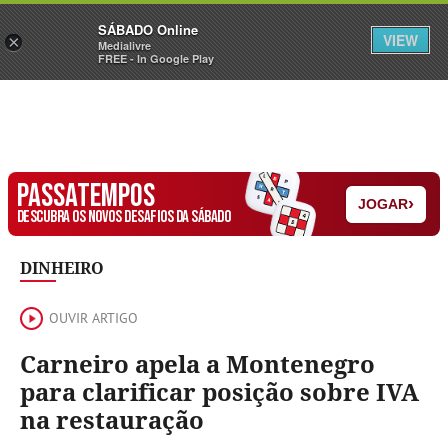
Sábado
SÁBADO Online
Assine
Iniciar Sessão
VIEW
×
Medialivre
FREE - In Google Play
PASSATEMPOS
›
JOGAR
DESCUBRA OS NOVOS DESAFIOS DA SÁBADO
DINHEIRO
OUVIR ARTIGO
Carneiro apela a Montenegro
para clarificar posição sobre IVA
na restauração