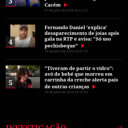
3
Cacém
07 de julho de 2026 às 12:15
Fernando Daniel 'explica'
desaparecimento de joias após
gala na RTP e avisa: "Só uso
4
pechisbeque"
30 de julho de 2026 às 07:25
"Tiveram de partir o vidro":
avó de bebé que morreu em
carrinha da creche alerta pais
5
de outras crianças
24 de julho de 2026 às 15:02
INVESTIGAÇÃO