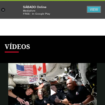
Sábado
SÁBADO Online
Assine
Iniciar Sessão
VIEW
×
Medialivre
FREE - In Google Play
VÍDEOS
Reproduzi