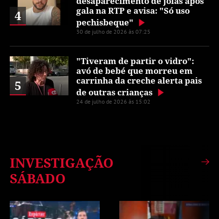
desaparecimento de joias após
gala na RTP e avisa: "Só uso
4
pechisbeque"
30 de julho de 2026 às 07:25
"Tiveram de partir o vidro":
avó de bebé que morreu em
carrinha da creche alerta pais
5
de outras crianças
24 de julho de 2026 às 15:02
INVESTIGAÇÃO
SÁBADO