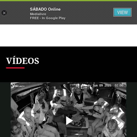
Sábado
SÁBADO Online
Assine
Iniciar Sessão
VIEW
×
Medialivre
FREE - In Google Play
VÍDEOS
Reproduzi