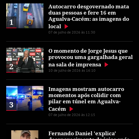
Autocarro desgovernado mata
duas pessoas e fere 16 em
Agualva-Cacém: as imagens do
1
local
07 de julho de 2026 às 11:30
O momento de Jorge Jesus que
provocou uma gargalhada geral
na sala de imprensa
2
10 de julho de 2026 às 16:10
Imagens mostram autocarro
momentos após colidir com
pilar em túnel em Agualva-
3
Cacém
07 de julho de 2026 às 12:15
Fernando Daniel 'explica'