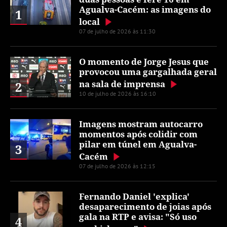
Agualva-Cacém: as imagens do
1
local
07 de julho de 2026 às 11:30
O momento de Jorge Jesus que
provocou uma gargalhada geral
na sala de imprensa
2
10 de julho de 2026 às 16:10
Imagens mostram autocarro
momentos após colidir com
pilar em túnel em Agualva-
3
Cacém
07 de julho de 2026 às 12:15
Fernando Daniel 'explica'
desaparecimento de joias após
gala na RTP e avisa: "Só uso
4