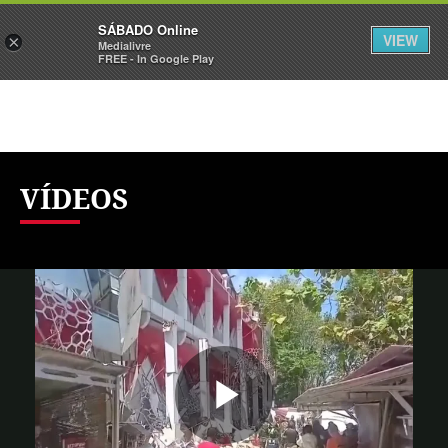
Sábado
SÁBADO Online
Assine
Iniciar Sessão
VIEW
×
Medialivre
FREE - In Google Play
VÍDEOS
Reproduzi