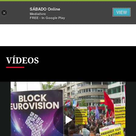
Sábado
SÁBADO Online
Assine
Iniciar Sessão
VIEW
×
Medialivre
FREE - In Google Play
VÍDEOS
Reproduzi