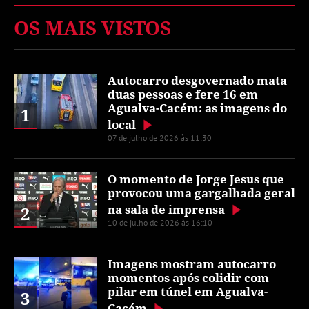
OS MAIS VISTOS
Autocarro desgovernado mata
duas pessoas e fere 16 em
Agualva-Cacém: as imagens do
1
local
07 de julho de 2026 às 11:30
O momento de Jorge Jesus que
provocou uma gargalhada geral
na sala de imprensa
2
10 de julho de 2026 às 16:10
Imagens mostram autocarro
momentos após colidir com
pilar em túnel em Agualva-
3
Cacém