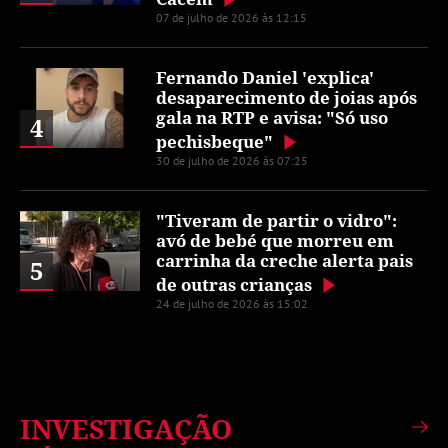
07 de julho de 2026 às 12:15
Fernando Daniel 'explica'
desaparecimento de joias após
gala na RTP e avisa: "Só uso
4
pechisbeque"
30 de julho de 2026 às 07:25
"Tiveram de partir o vidro":
avó de bebé que morreu em
carrinha da creche alerta pais
5
de outras crianças
24 de julho de 2026 às 15:02
INVESTIGAÇÃO