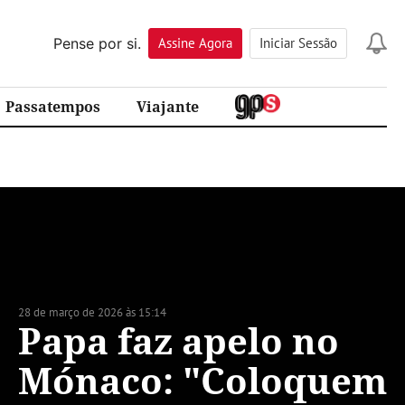
Pense por si.
Assine
Agora
Iniciar Sessão
Passatempos
Viajante
28 de março de 2026 às 15:14
Papa faz apelo no
Mónaco: "Coloquem