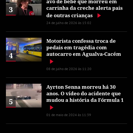
avó de bebé que morreu em
3
carrinha da creche alerta pais
de outras crianças
24 de julho de 2026 às 15:02
Motorista confessa troca de
pedais em tragédia com
4
autocarro em Agualva-Cacém
08 de julho de 2026 às 11:20
Ayrton Senna morreu há 30
anos. O vídeo do acidente que
5
mudou a história da Fórmula 1
01 de maio de 2024 às 11:39