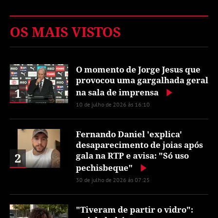
OS MAIS VISTOS
O momento de Jorge Jesus que
provocou uma gargalhada geral
1
na sala de imprensa
10 de julho de 2026 às 16:10
Fernando Daniel 'explica'
desaparecimento de joias após
2
gala na RTP e avisa: "Só uso
pechisbeque"
30 de julho de 2026 às 07:25
"Tiveram de partir o vidro":