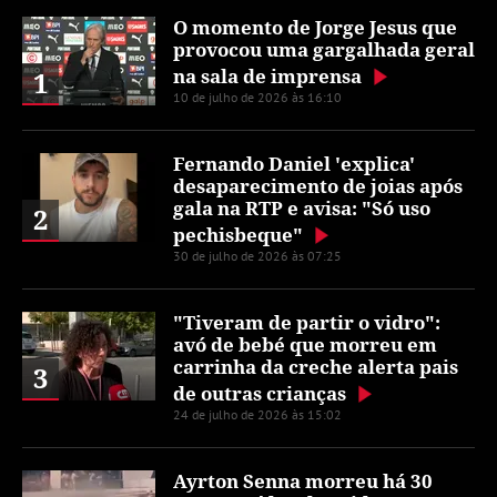
O momento de Jorge Jesus que
provocou uma gargalhada geral
na sala de imprensa
1
10 de julho de 2026 às 16:10
Fernando Daniel 'explica'
desaparecimento de joias após
gala na RTP e avisa: "Só uso
2
pechisbeque"
30 de julho de 2026 às 07:25
"Tiveram de partir o vidro":
avó de bebé que morreu em
carrinha da creche alerta pais
3
de outras crianças
24 de julho de 2026 às 15:02
Ayrton Senna morreu há 30