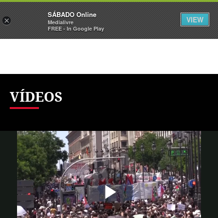
Sábado
SÁBADO Online
Assine
Iniciar Sessão
VIEW
×
Medialivre
FREE - In Google Play
VÍDEOS
Reproduzi