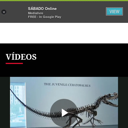
Sábado
SÁBADO Online
Assine
Iniciar Sessão
VIEW
×
Medialivre
FREE - In Google Play
VÍDEOS
Reproduzi