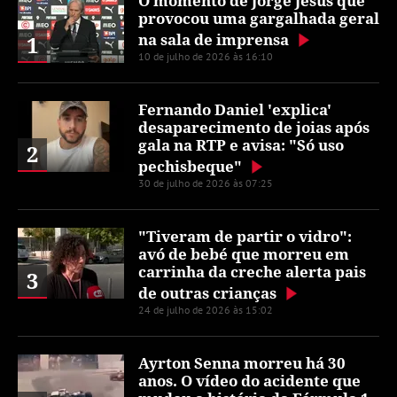
O momento de Jorge Jesus que
provocou uma gargalhada geral
na sala de imprensa
1
10 de julho de 2026 às 16:10
Fernando Daniel 'explica'
desaparecimento de joias após
gala na RTP e avisa: "Só uso
2
pechisbeque"
30 de julho de 2026 às 07:25
"Tiveram de partir o vidro":
avó de bebé que morreu em
carrinha da creche alerta pais
3
de outras crianças
24 de julho de 2026 às 15:02
Ayrton Senna morreu há 30
anos. O vídeo do acidente que