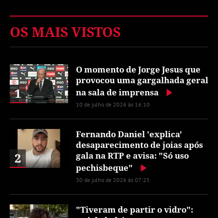
OS MAIS VISTOS
O momento de Jorge Jesus que
provocou uma gargalhada geral
1
na sala de imprensa
10 de julho de 2026 às 16:10
Fernando Daniel 'explica'
desaparecimento de joias após
2
gala na RTP e avisa: "Só uso
pechisbeque"
30 de julho de 2026 às 07:25
"Tiveram de partir o vidro":