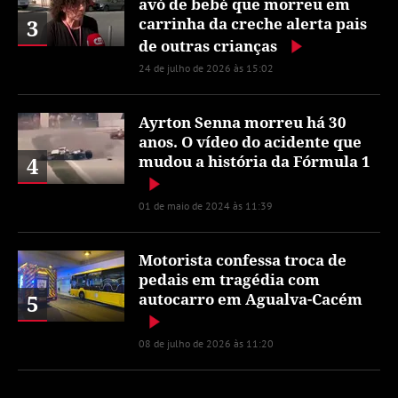
avó de bebé que morreu em
3
carrinha da creche alerta pais
de outras crianças
24 de julho de 2026 às 15:02
Ayrton Senna morreu há 30
anos. O vídeo do acidente que
4
mudou a história da Fórmula 1
01 de maio de 2024 às 11:39
Motorista confessa troca de
pedais em tragédia com
5
autocarro em Agualva-Cacém
08 de julho de 2026 às 11:20