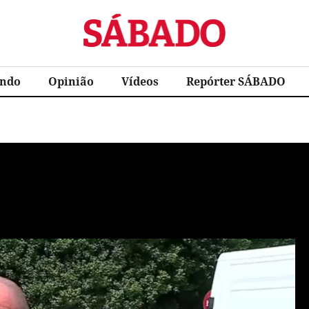
Sábado
ndo
Opinião
Vídeos
Repórter SÁBADO