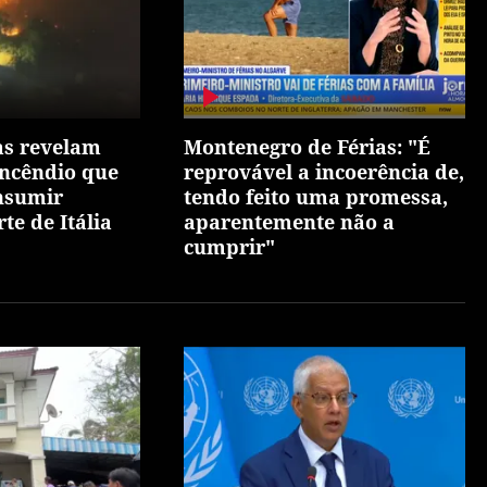
as revelam
Montenegro de Férias: "É
ncêndio que
reprovável a incoerência de,
nsumir
tendo feito uma promessa,
te de Itália
aparentemente não a
cumprir"