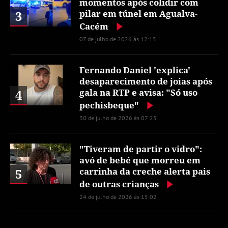
momentos após colidir com
3
pilar em túnel em Agualva-
Cacém
07 de julho de 2026 às 12:15
Fernando Daniel 'explica'
desaparecimento de joias após
4
gala na RTP e avisa: "Só uso
pechisbeque"
30 de julho de 2026 às 07:25
"Tiveram de partir o vidro":
avó de bebé que morreu em
5
carrinha da creche alerta pais
de outras crianças
24 de julho de 2026 às 15:02