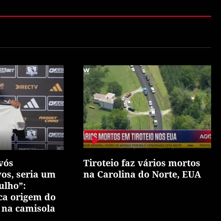
vós
Tiroteio faz vários mortos
vos, seria um
na Carolina do Norte, EUA
ulho”:
ca origem do
 na camisola