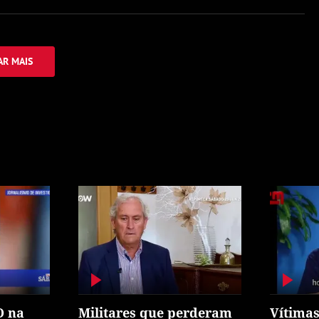
R MAIS
O na
Militares que perderam
Vítimas