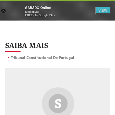
Sábado
SÁBADO Online
Assine
Iniciar Sessão
VIEW
×
Medialivre
FREE - In Google Play
SAIBA MAIS
Tribunal Constitucional De Portugal