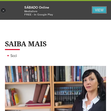
Sábado
SÁBADO Online
Assine
Iniciar Sessão
VIEW
×
Medialivre
FREE - In Google Play
SAIBA MAIS
Scci