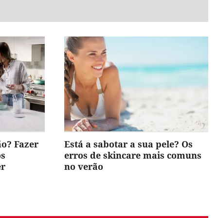
ão? Fazer
Está a sabotar a sua pele? Os
os
erros de skincare mais comuns
er
no verão