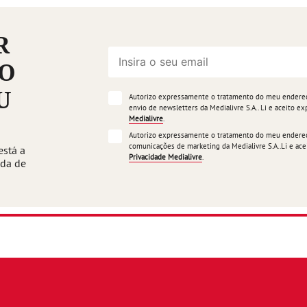
R
ÃO
U
Autorizo expressamente o tratamento do meu endereço
envio de newsletters da Medialivre S.A.. Li e aceito 
Medialivre
.
Autorizo expressamente o tratamento do meu endereço
comunicações de marketing da Medialivre S.A..Li e a
está a
Privacidade Medialivre
.
ada de