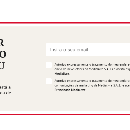
R
ÃO
U
Autorizo expressamente o tratamento do meu endereço
envio de newsletters da Medialivre S.A.. Li e aceito 
Medialivre
.
Autorizo expressamente o tratamento do meu endereço
comunicações de marketing da Medialivre S.A..Li e a
está a
Privacidade Medialivre
.
ada de