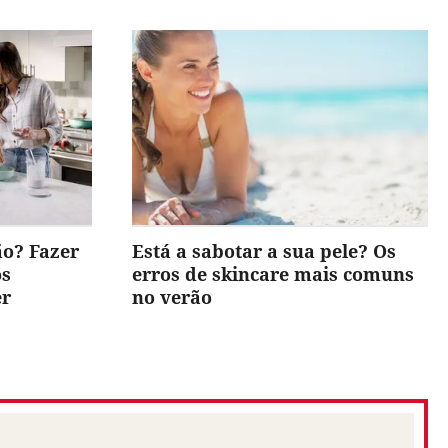
ão? Fazer
Está a sabotar a sua pele? Os
os
erros de skincare mais comuns
er
no verão