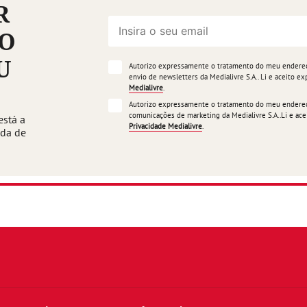
R
ÃO
U
Autorizo expressamente o tratamento do meu endereço
envio de newsletters da Medialivre S.A.. Li e aceito 
Medialivre
.
Autorizo expressamente o tratamento do meu endereço
comunicações de marketing da Medialivre S.A..Li e a
está a
Privacidade Medialivre
.
ada de