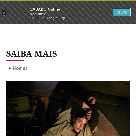
Sábado
SÁBADO Online
Assine
Iniciar Sessão
VIEW
×
Medialivre
FREE - In Google Play
SAIBA MAIS
Nomes