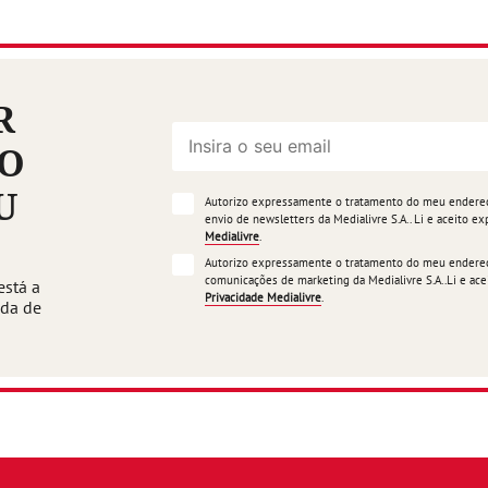
R
ÃO
U
Autorizo expressamente o tratamento do meu endereço
envio de newsletters da Medialivre S.A.. Li e aceito 
Medialivre
.
Autorizo expressamente o tratamento do meu endereço
comunicações de marketing da Medialivre S.A..Li e a
está a
Privacidade Medialivre
.
ada de