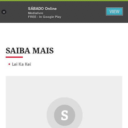
Sábado
SÁBADO Online
Assine
Iniciar Sessão
VIEW
×
Medialivre
FREE - In Google Play
SAIBA MAIS
Lei Ka Kei