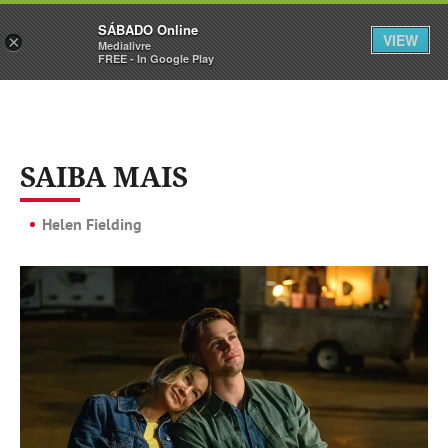
Sábado
SÁBADO Online
Assine
Iniciar Sessão
VIEW
×
Medialivre
FREE - In Google Play
SAIBA MAIS
Helen Fielding