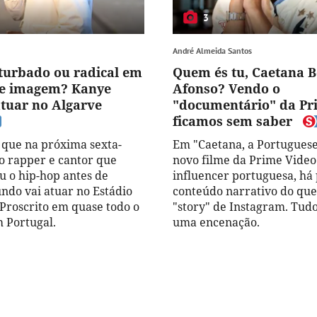
3
André Almeida Santos
turbado ou radical em
Quem és tu, Caetana B
de imagem? Kanye
Afonso? Vendo o
atuar no Algarve
"documentário" da Pr
ficamos sem saber
 que na próxima sexta-
Em "Caetana, a Portuguese 
, o rapper e cantor que
novo filme da Prime Video
u o hip-hop antes de
influencer portuguesa, há
ndo vai atuar no Estádio
conteúdo narrativo do qu
 Proscrito em quase todo o
"story" de Instagram. Tud
m Portugal.
uma encenação.