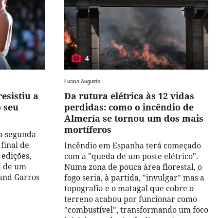
4
Luana Augusto
esistiu a
Da rutura elétrica às 12 vidas
o seu
perdidas: como o incêndio de
Almería se tornou um dos mais
mortíferos
 a segunda
 final de
Incêndio em Espanha terá começado
edições,
com a "queda de um poste elétrico".
l de um
Numa zona de pouca àrea florestal, o
and Garros
fogo seria, à partida, "invulgar" mas a
topografia e o matagal que cobre o
terreno acabou por funcionar como
"combustível", transformando um foco