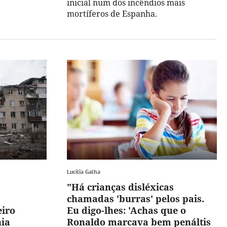
inicial num dos incêndios mais
mortíferos de Espanha.
Lucília Galha
"Há crianças disléxicas
chamadas 'burras' pelos pais.
eiro
Eu digo-lhes: 'Achas que o
nia
Ronaldo marcava bem penáltis