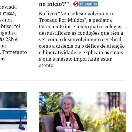
no início?'"
 enviada
 russa,
No livro "Neurodesenvolvimento
 anos,
Trocado Por Miúdos", a pediatra
buso: foi
Catarina Prior e mais quatro colegas,
igada a
desmistificam as condições que têm a
às 22h e
ver com o desenvolvimento cerebral,
rua
como a dislexia ou o défice de atenção
. Entretanto
e hiperatividade, e explicam os sinais
ras
a que é mesmo importante estar
atento.