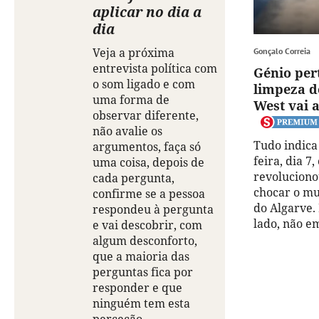
aplicar no dia a
dia
Veja a próxima
Gonçalo Correia
entrevista política com
Génio per
o som ligado e com
limpeza 
uma forma de
West vai 
observar diferente,
não avalie os
Tudo indica
argumentos, faça só
feira, dia 7
uma coisa, depois de
revoluciono
cada pergunta,
chocar o mu
confirme se a pessoa
do Algarve.
respondeu à pergunta
lado, não e
e vai descobrir, com
algum desconforto,
que a maioria das
perguntas fica por
responder e que
ninguém tem esta