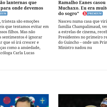
ão lanternas que
Ramalho Eanes casou 
 para onde devemos
Muchaxo. Eu era muit
do sogro"
, tristeza são emoções
Nasceu numa casa que viri
is que tentamos evitar em
família Champalimaud, v
ssos filhos. Mas não
a estrelas de cinema, rece
es sentimentos é ignorar
Presidentes no primeiro r
r que só irá crescer e
do Guincho – onde um Pri
ças como a ansiedade,
Ministro nadou nu
icóloga Carla Lucas