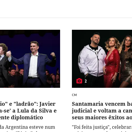
2
CM
io" e "ladrão": Javier
Santamaria vencem b
a-se' a Lula da Silva e
judicial e voltam a can
ente diplomático
seus maiores êxitos ao
da Argentina esteve num
"Foi feita justiça", celebra