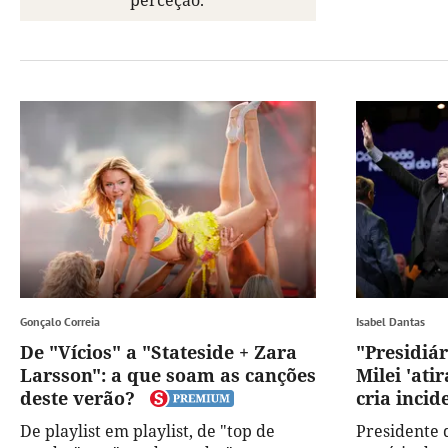
perceção.
Gonçalo Correia
Isabel Dantas
De "Vícios" a "Stateside + Zara
"Presidiár
Larsson": a que soam as canções
Milei 'atir
deste verão?
cria incid
De playlist em playlist, de "top de
Presidente 