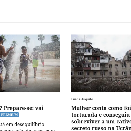
Luana Augusto
? Prepare-se: vai
Mulher conta como foi
torturada e conseguiu
sobreviver a um cativ
stá em desequilíbrio
secreto russo na Ucrâ
ncentração de gases com