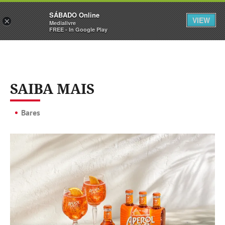
Sábado
SÁBADO Online
Assine
Iniciar Sessão
VIEW
×
Medialivre
FREE - In Google Play
SAIBA MAIS
Bares