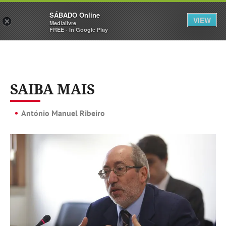
Sábado
SÁBADO Online
Assine
Iniciar Sessão
VIEW
×
Medialivre
FREE - In Google Play
SAIBA MAIS
António Manuel Ribeiro