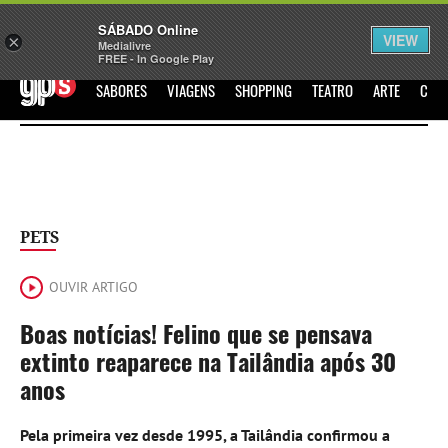
Sábado
SÁBADO Online
Assine
Iniciar Sessão
VIEW
×
Medialivre
FREE - In Google Play
GPS
SABORES
VIAGENS
SHOPPING
TEATRO
ARTE
CIN
PETS
OUVIR ARTIGO
Boas notícias! Felino que se pensava
extinto reaparece na Tailândia após 30
anos
Pela primeira vez desde 1995, a Tailândia confirmou a