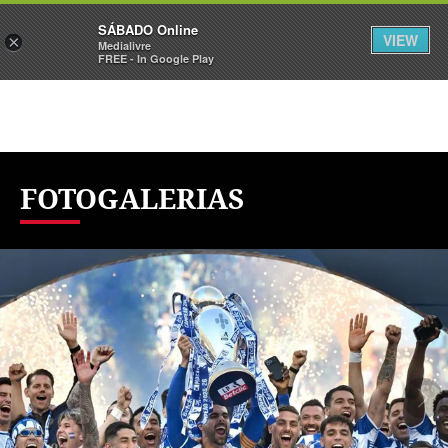
Sábado
SÁBADO Online
Assine
Iniciar Sessão
VIEW
×
Medialivre
FREE - In Google Play
FOTOGALERIAS