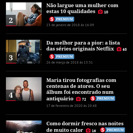
Não largue uma mulher com
estas 10 qualidades
10
2
23 de janeiro de 2018 às 16:09
Da melhor para a pior: a lista
das séries originais Netflix
65
3
26 de março de 2018 às 13:31
Maria tirou fotografias com
centenas de atores. O seu
álbum foi encontrado num
4
antiquário
72
17 de fevereiro de 2020 às 20:48
Como dormir fresco nas noites
de muito calor
16