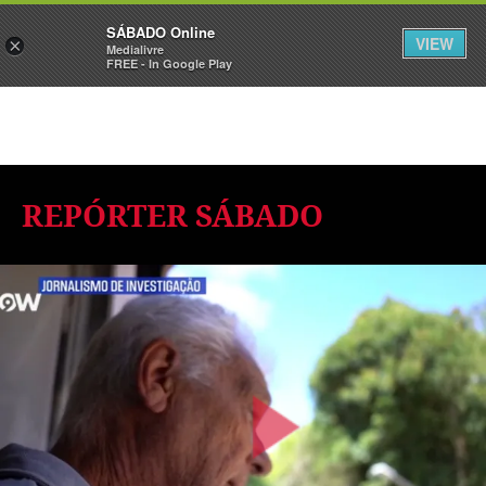
Sábado
SÁBADO Online
Assine
Iniciar Sessão
VIEW
×
Medialivre
FREE - In Google Play
REPÓRTER SÁBADO