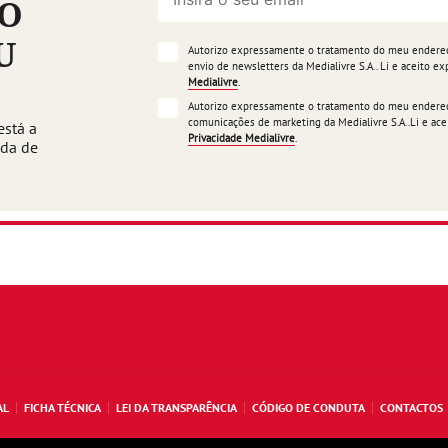
ÃO
U
Autorizo expressamente o tratamento do meu endereço
envio de newsletters da Medialivre S.A.. Li e aceito 
Medialivre
.
Autorizo expressamente o tratamento do meu endereço
comunicações de marketing da Medialivre S.A..Li e a
está a
Privacidade Medialivre
.
ada de
AL
FICHA TÉCNICA
LEI DA TRANSPARÊNCIA
CÓDIGO DE CONDUTA
CONTACTOS