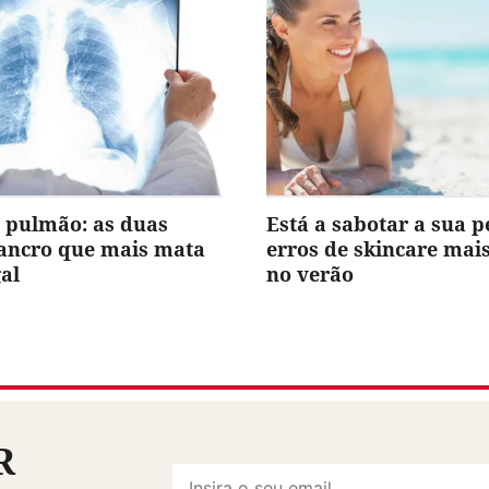
 pulmão: as duas
Está a sabotar a sua p
cancro que mais mata
erros de skincare ma
al
no verão
R