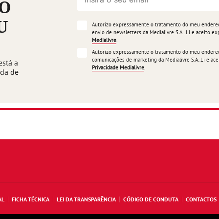
ÃO
U
Autorizo expressamente o tratamento do meu endereço
envio de newsletters da Medialivre S.A.. Li e aceito 
Medialivre
.
Autorizo expressamente o tratamento do meu endereço
comunicações de marketing da Medialivre S.A..Li e a
está a
Privacidade Medialivre
.
ada de
AL
FICHA TÉCNICA
LEI DA TRANSPARÊNCIA
CÓDIGO DE CONDUTA
CONTACTOS