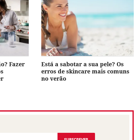
ão? Fazer
Está a sabotar a sua pele? Os
os
erros de skincare mais comuns
er
no verão
SUBSCREVER