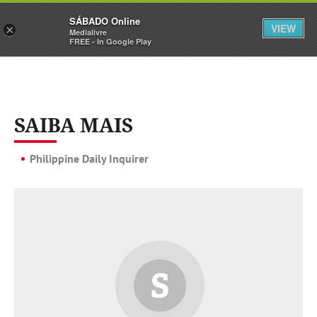
Sábado
SÁBADO Online
Assine
Iniciar Sessão
VIEW
×
Medialivre
FREE - In Google Play
SAIBA MAIS
Philippine Daily Inquirer