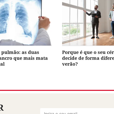
 pulmão: as duas
Porque é que o seu cé
cancro que mais mata
decide de forma difer
al
verão?
R