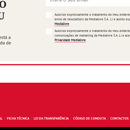
ÃO
U
Autorizo expressamente o tratamento do meu endereço
envio de newsletters da Medialivre S.A.. Li e aceito 
Medialivre
.
Autorizo expressamente o tratamento do meu endereço
comunicações de marketing da Medialivre S.A..Li e a
está a
Privacidade Medialivre
.
ada de
AL
FICHA TÉCNICA
LEI DA TRANSPARÊNCIA
CÓDIGO DE CONDUTA
CONTACTOS