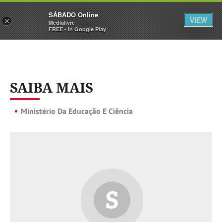
Sábado
SÁBADO Online
Assine
Iniciar Sessão
VIEW
×
Medialivre
FREE - In Google Play
SAIBA MAIS
Ministério Da Educação E Ciência