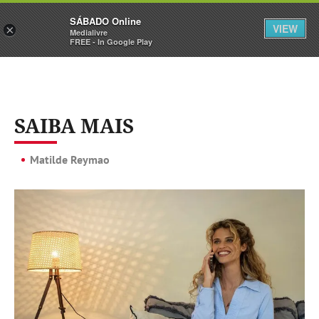
Sábado
SÁBADO Online
Assine
Iniciar Sessão
VIEW
×
Medialivre
FREE - In Google Play
SAIBA MAIS
Matilde Reymao