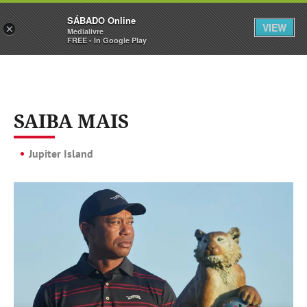
Sábado
SÁBADO Online
Assine
Iniciar Sessão
VIEW
×
Medialivre
FREE - In Google Play
SAIBA MAIS
Jupiter Island