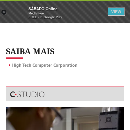
Sábado
SÁBADO Online
Assine
Iniciar Sessão
VIEW
×
Medialivre
FREE - In Google Play
SAIBA MAIS
High Tech Computer Corporation