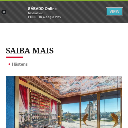
Sábado
SÁBADO Online
Assine
Iniciar Sessão
VIEW
×
Medialivre
FREE - In Google Play
SAIBA MAIS
Hästens