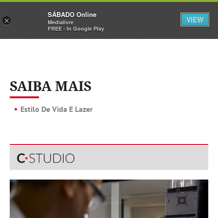
Sábado
SÁBADO Online
Assine
Iniciar Sessão
VIEW
×
Medialivre
FREE - In Google Play
SAIBA MAIS
Estilo De Vida E Lazer