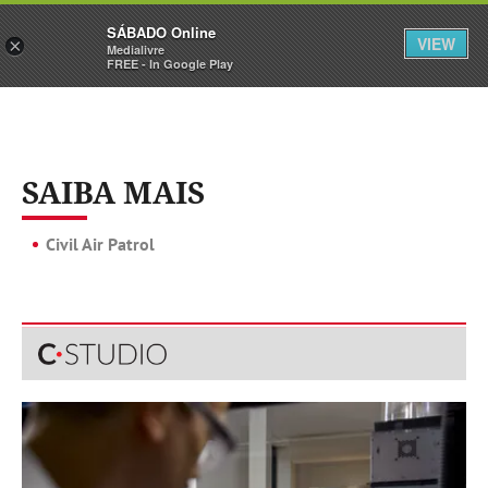
Sábado
SÁBADO Online
Assine
Iniciar Sessão
VIEW
×
Medialivre
FREE - In Google Play
SAIBA MAIS
Civil Air Patrol