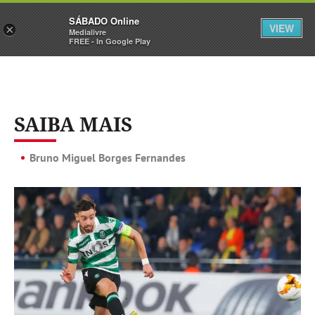
Sábado
SÁBADO Online
Assine
Iniciar Sessão
VIEW
×
Medialivre
FREE - In Google Play
SAIBA MAIS
Bruno Miguel Borges Fernandes