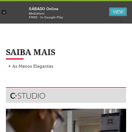
Sábado
SÁBADO Online
Assine
Iniciar Sessão
VIEW
×
Medialivre
FREE - In Google Play
SAIBA MAIS
As Menos Elegantes