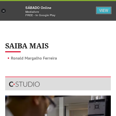
Sábado
SÁBADO Online
Assine
Iniciar Sessão
VIEW
×
Medialivre
FREE - In Google Play
SAIBA MAIS
Ronald Margalho Ferreira