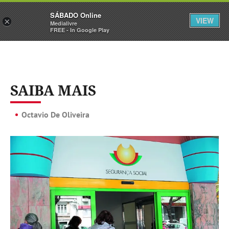
Sábado
SÁBADO Online
Assine
Iniciar Sessão
VIEW
×
Medialivre
FREE - In Google Play
SAIBA MAIS
Octavio De Oliveira