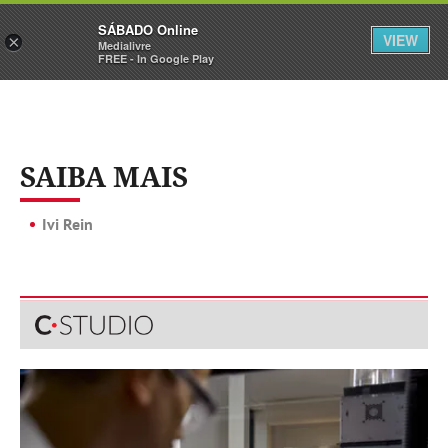
Sábado
SÁBADO Online
Assine
Iniciar Sessão
VIEW
×
Medialivre
FREE - In Google Play
SAIBA MAIS
Ivi Rein