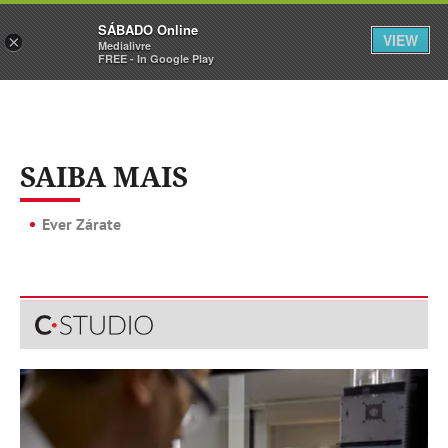
Sábado
SÁBADO Online
Assine
Iniciar Sessão
VIEW
×
Medialivre
FREE - In Google Play
SAIBA MAIS
Ever Zárate