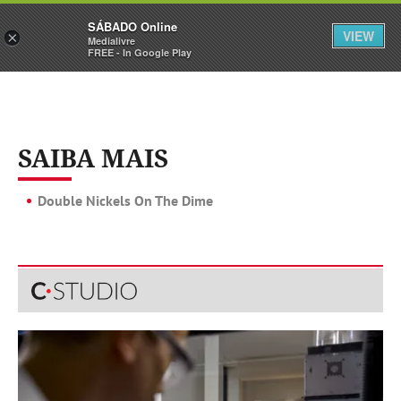
Sábado
SÁBADO Online
Assine
Iniciar Sessão
VIEW
×
Medialivre
FREE - In Google Play
SAIBA MAIS
Double Nickels On The Dime